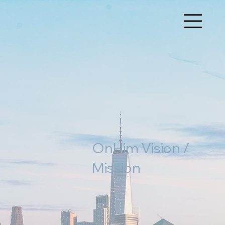
OnHim Vision /
Mission